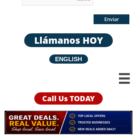
Enviar
Llámanos HOY
E
NGLISH

Call Us TODAY